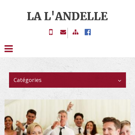
ACCUEIL
02 77
contact@boucherie-
BOUCHERIE
13 17
lalandelle.com
ET
59
CHARCUTERIE
Catégories
TRAITEUR
GALERIE
LIVRE
D'OR