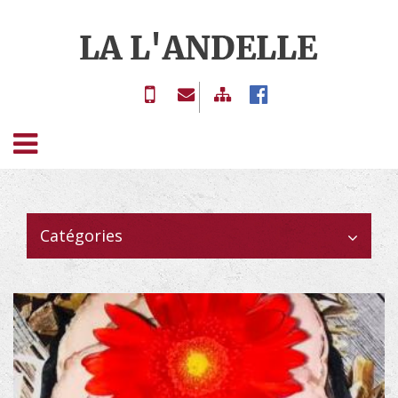
ACCUEIL
02 77
contact@boucherie-
BOUCHERIE
13 17
lalandelle.com
ET
59
CHARCUTERIE
Catégories
TRAITEUR
GALERIE
LIVRE
D'OR