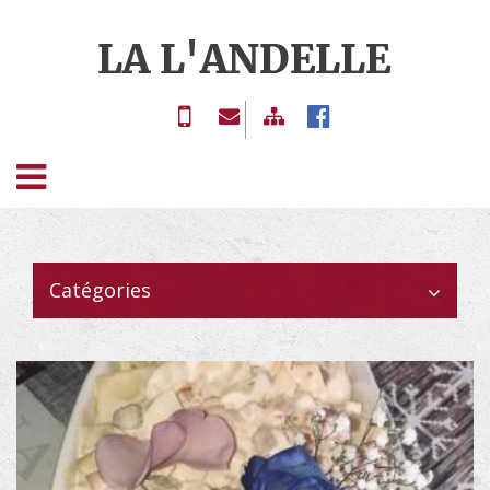
ACCUEIL
02 77
contact@boucherie-
BOUCHERIE
13 17
lalandelle.com
ET
59
CHARCUTERIE
Catégories
TRAITEUR
GALERIE
LIVRE
D'OR